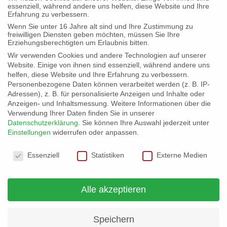
essenziell, während andere uns helfen, diese Website und Ihre
Erfahrung zu verbessern.
Wenn Sie unter 16 Jahre alt sind und Ihre Zustimmung zu
freiwilligen Diensten geben möchten, müssen Sie Ihre
Erziehungsberechtigten um Erlaubnis bitten.
Klettertreff an der „Biber“
Wir verwenden Cookies und andere Technologien auf unserer
Website. Einige von ihnen sind essenziell, während andere uns
Am Sonntag, 12.09.2021 fand bei strahlendem
helfen, diese Website und Ihre Erfahrung zu verbessern.
Personenbezogene Daten können verarbeitet werden (z. B. IP-
Sonnenschein in aller Früh der Klettertreff am
Adressen), z. B. für personalisierte Anzeigen und Inhalte oder
„Biber“ in Brannenburg statt. Die Teilnehmer
Anzeigen- und Inhaltsmessung.
Weitere Informationen über die
Verwendung Ihrer Daten finden Sie in unserer
verbrachten unter der Betreuung von Laura und
Datenschutzerklärung
.
Sie können Ihre Auswahl jederzeit unter
Einstellungen
widerrufen oder anpassen.
Ramona einen tollen Vormittag. Schaut euch
Datenschutzeinstellungen
unbedingt die Fotostrecke dazu an. Der
Essenziell
Statistiken
Externe Medien
Klettertreff findet
Weiterlesen...
Alle akzeptieren
Speichern