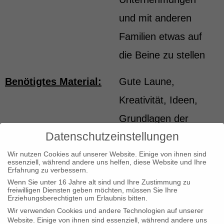
und mit anderen
Familien etwas auf
die Beine zu stellen
Benötigtes Material:
Gute Laune,
Kreativität, Ideen,
Grundlagen der
Datenschutzeinstellungen
Demokratie
Wir nutzen Cookies auf unserer Website. Einige von ihnen sind
essenziell, während andere uns helfen, diese Website und Ihre
Kosten:
Je nachdem, was wir
Erfahrung zu verbessern.
tun
Wenn Sie unter 16 Jahre alt sind und Ihre Zustimmung zu
freiwilligen Diensten geben möchten, müssen Sie Ihre
Erziehungsberechtigten um Erlaubnis bitten.
Betreuungsschlüssel:
Eltern haften für ihre
Wir verwenden Cookies und andere Technologien auf unserer
Website. Einige von ihnen sind essenziell, während andere uns