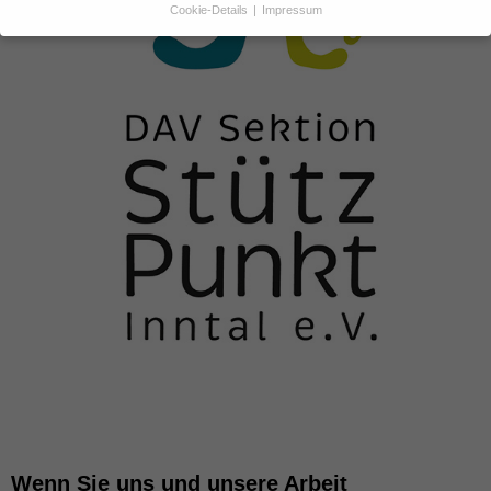
Cookie-Details
Impressum
Datenschutzeinstellungen
Wenn Sie unter 16 Jahre alt sind und Ihre Zustimmung zu
freiwilligen Diensten geben möchten, müssen Sie Ihre
Erziehungsberechtigten um Erlaubnis bitten.
Wir verwenden Cookies und andere Technologien auf unserer
Website. Einige von ihnen sind essenziell, während andere uns
helfen, diese Website und Ihre Erfahrung zu verbessern.
Personenbezogene Daten können verarbeitet werden (z. B. IP-
Adressen), z. B. für personalisierte Anzeigen und Inhalte oder
Anzeigen- und Inhaltsmessung.
Weitere Informationen über die
Verwendung Ihrer Daten finden Sie in unserer
Datenschutzerklärung
.
Hier finden Sie eine Übersicht über alle verwendeten Cookies. Sie
können Ihre Einwilligung zu ganzen Kategorien geben oder sich
weitere Informationen anzeigen lassen und so nur bestimmte
Cookies auswählen.
Alle akzeptieren
Speichern
Nur essenzielle Cookies akzeptieren
Wenn Sie uns und unsere Arbeit