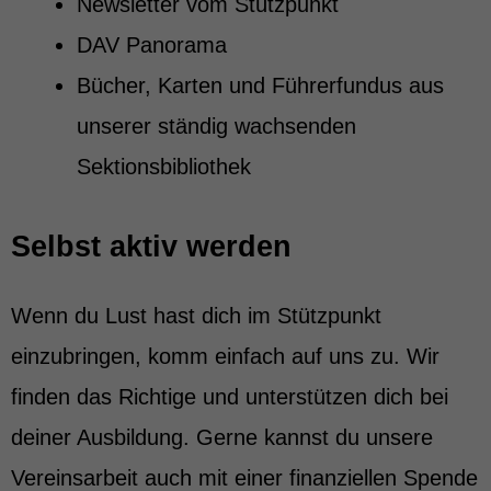
Newsletter vom Stützpunkt
helfen uns zu verstehen, wie unsere Besucher unsere Website nutzen.
DAV Panorama
Cookie-Informationen anzeigen
Bücher, Karten und Führerfundus aus
Ext
Externe Medien (7)
unserer ständig wachsenden
Inhalte von Videoplattformen und Social-Media-Plattformen werden
standardmäßig blockiert. Wenn Cookies von externen Medien akzeptiert
Sektionsbibliothek
werden, bedarf der Zugriff auf diese Inhalte keiner manuellen Einwilligung
mehr.
Cookie-Informationen anzeigen
Selbst aktiv werden
powered by Borlabs Cookie
Impressum
Wenn du Lust hast dich im Stützpunkt
einzubringen, komm einfach auf uns zu. Wir
finden das Richtige und unterstützen dich bei
deiner Ausbildung. Gerne kannst du unsere
Vereinsarbeit auch mit einer finanziellen Spende