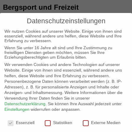
Bergsport und Freizeit
Datenschutzeinstellungen
Durch gemeinsame Erlebnisse Freunde finden;
Wir nutzen Cookies auf unserer Website. Einige von ihnen sind
Abenteuer, Spaß und neue Herausforderungen
essenziell, während andere uns helfen, diese Website und Ihre
Erfahrung zu verbessern.
bei Kursen, Touren, Veranstaltungen oder
Wenn Sie unter 16 Jahre alt sind und Ihre Zustimmung zu
freiwilligen Diensten geben möchten, müssen Sie Ihre
Erziehungsberechtigten um Erlaubnis bitten.
Ausbildungen im Bergsport erfahren.
Wir verwenden Cookies und andere Technologien auf unserer
Website. Einige von ihnen sind essenziell, während andere uns
Sicherheit / Versicherungsschutz
helfen, diese Website und Ihre Erfahrung zu verbessern.
Personenbezogene Daten können verarbeitet werden (z. B. IP-
Adressen), z. B. für personalisierte Anzeigen und Inhalte oder
beim Bergsport
Anzeigen- und Inhaltsmessung.
Weitere Informationen über die
Verwendung Ihrer Daten finden Sie in unserer
Datenschutzerklärung
.
Sie können Ihre Auswahl jederzeit unter
Du hast (in deinem Mitgliedsbeitrag bereits
Einstellungen
widerrufen oder anpassen.
Datenschutzeinstellungen
enthalten) mit dem Alpinen Sicherheits-Service
Essenziell
Statistiken
Externe Medien
(ASS) weltweiten Versicherungsschutz bei fast