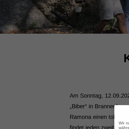
K
Am Sonntag, 12.09.2021
„Biber“ in Brannenburg
Ramona einen tollen Vo
Wir n
findet jeden zweiten S
währe