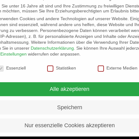
Sie unter 16 Jahre alt sind und Ihre Zustimmung zu freiwilligen Dienst
 möchten, müssen Sie Ihre Erziehungsberechtigten um Erlaubnis bitte
erwenden Cookies und andere Technologien auf unserer Website. Eini
hnen sind essenziell, während andere uns helfen, diese Website und Ih
rung zu verbessern.
Personenbezogene Daten können verarbeitet wer
Teile diesen Artikel
. IP-Adressen), z. B. für personalisierte Anzeigen und Inhalte oder Anze
nhaltsmessung.
Weitere Informationen über die Verwendung Ihrer Dat
n Sie in unserer
Datenschutzerklärung
.
Sie können Ihre Auswahl jederze
r
Einstellungen
widerrufen oder anpassen.
schutzeinstellungen
Essenziell
Statistiken
Externe Medien
Alle akzeptieren
Speichern
Checker Julian – Sendung mit Stützpunkt Inntal e.V. am 18.9.2021
Nur essenzielle Cookies akzeptieren