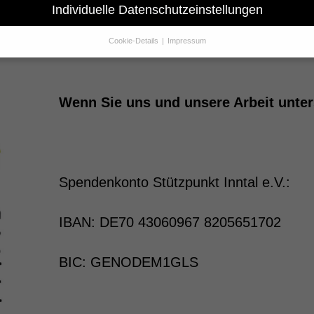
Individuelle Datenschutzeinstellungen
Kontakt & Infos
Cookie-Details
Impressum
Datenschutzeinstellungen
Sie unter 16 Jahre alt sind und Ihre Zustimmung zu freiwilligen Dienst
 möchten, müssen Sie Ihre Erziehungsberechtigten um Erlaubnis bitte
Wenn Sie uns und unsere Arbeit unter
erwenden Cookies und andere Technologien auf unserer Website. Eini
hnen sind essenziell, während andere uns helfen, diese Website und Ih
rung zu verbessern.
Personenbezogene Daten können verarbeitet wer
. IP-Adressen), z. B. für personalisierte Anzeigen und Inhalte oder Anze
nhaltsmessung.
Weitere Informationen über die Verwendung Ihrer Dat
n Sie in unserer
Datenschutzerklärung
.
Spendenkonto Stützpunkt Inntal e.V.:
finden Sie eine Übersicht über alle verwendeten Cookies. Sie können Ih
lligung zu ganzen Kategorien geben oder sich weitere Informationen
gen lassen und so nur bestimmte Cookies auswählen.
IBAN: DE70 43060967 8205651702
le akzeptieren
Speichern
BIC: GENODEM1GLS
r essenzielle Cookies akzeptieren
schutzeinstellungen