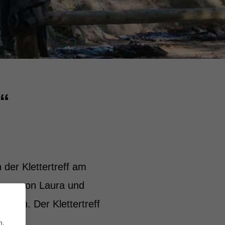
r“
der Klettertreff am
euung von Laura und
u an. Der Klettertreff
.
n.