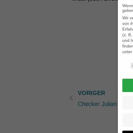
Wenn 
geben
Wir v
von i
Erfah
(z. B
und I
finde
unte
Daten
VORIGER
Prev