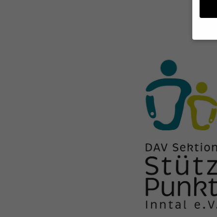
Wenn 
geben
Wir v
von i
Erfah
(z. B
und I
finde
Hier 
Einwi
anzei
Al
Nu
Daten