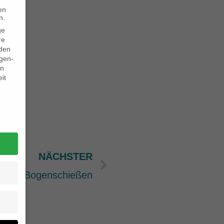
en
n.
ge
re
den
igen-
en
it
NÄCHSTER
Nächster
Bogenschießen