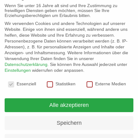
Wenn Sie unter 16 Jahre alt sind und Ihre Zustimmung zu
freiwilligen Diensten geben möchten, müssen Sie Ihre
Erziehungsberechtigten um Erlaubnis bitten.
Hüttengaudi in Niederbreitenbach
Wir verwenden Cookies und andere Technologien auf unserer
Website. Einige von ihnen sind essenziell, während andere uns
So 1. Tag Um 9:30 Uhr haben wir uns in
helfen, diese Website und Ihre Erfahrung zu verbessern.
Personenbezogene Daten können verarbeitet werden (z. B. IP-
Raubling getroffen und sind zur DAV-Hütte in
Adressen), z. B. für personalisierte Anzeigen und Inhalte oder
Niederbreitenbach (A) gefahren. Dort haben die
Anzeigen- und Inhaltsmessung.
Weitere Informationen über die
Verwendung Ihrer Daten finden Sie in unserer
Trainer den Strom angemacht und dann haben
Datenschutzerklärung
.
Sie können Ihre Auswahl jederzeit unter
wir den Esstisch gedeckt und unsere Brotzeit
Einstellungen
widerrufen oder anpassen.
gegessen. Anschließend haben
Datenschutzeinstellungen
Essenziell
Statistiken
Externe Medien
Weiterlesen...
Alle akzeptieren
Speichern