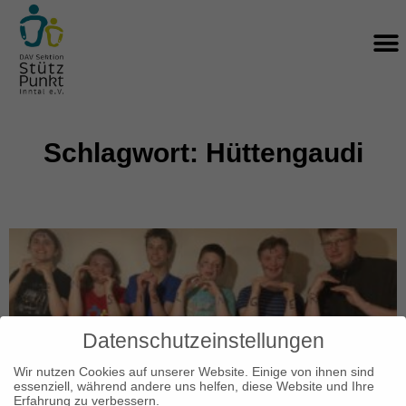
Zum
M
Inhalt
springen
Schlagwort: Hüttengaudi
Datenschutzeinstellungen
Wir nutzen Cookies auf unserer Website. Einige von ihnen sind
essenziell, während andere uns helfen, diese Website und Ihre
Erfahrung zu verbessern.