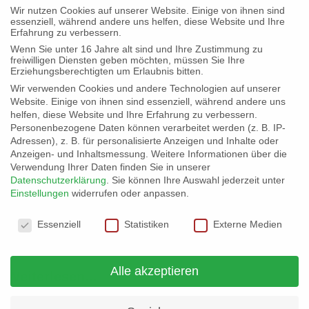
Wir nutzen Cookies auf unserer Website. Einige von ihnen sind
essenziell, während andere uns helfen, diese Website und Ihre
Erfahrung zu verbessern.
Ehrung Katja Müller – unser stiller
Wenn Sie unter 16 Jahre alt sind und Ihre Zustimmung zu
freiwilligen Diensten geben möchten, müssen Sie Ihre
Star im Stützpunkt !
Erziehungsberechtigten um Erlaubnis bitten.
Wir verwenden Cookies und andere Technologien auf unserer
Website. Einige von ihnen sind essenziell, während andere uns
Am 06.05.2022 wurde im Rahmen der
helfen, diese Website und Ihre Erfahrung zu verbessern.
Podiumsdiskussion „Wir müssen reden!“ Katja
Personenbezogene Daten können verarbeitet werden (z. B. IP-
Adressen), z. B. für personalisierte Anzeigen und Inhalte oder
Müller für ihren unermüdlichen Einsatz hinter
Anzeigen- und Inhaltsmessung.
Weitere Informationen über die
den Kulissen geehrt. Sie ist die Person, die
Verwendung Ihrer Daten finden Sie in unserer
Datenschutzerklärung
.
Sie können Ihre Auswahl jederzeit unter
nicht müde wird Gelder einzusammeln, Anträge
Einstellungen
widerrufen oder anpassen.
auszufüllen, zu recherchieren und den
Datenschutzeinstellungen
Essenziell
Statistiken
Externe Medien
Bekanntheitsgrad des Stützpunkts
voranzutreiben.
Alle akzeptieren
Weiterlesen...