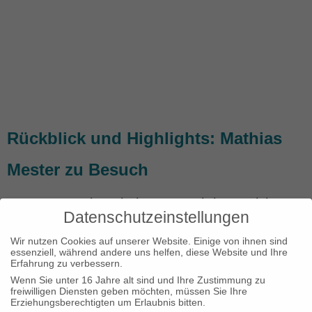
Rückblick und Highlights: Mathias
Mester zu Besuch
Am 15.11. gab es hohen Besuch im Basislager
Datenschutzeinstellungen
– oder vielleicht sagen wir besser „berühmten“
Wir nutzen Cookies auf unserer Website. Einige von ihnen sind
Besuch. Denn besonders groß ist Mathias
essenziell, während andere uns helfen, diese Website und Ihre
Erfahrung zu verbessern.
Mester nicht, aber eines der beliebtesten und
Wenn Sie unter 16 Jahre alt sind und Ihre Zustimmung zu
bekanntesten Gesichter des deutschen Para-
freiwilligen Diensten geben möchten, müssen Sie Ihre
Erziehungsberechtigten um Erlaubnis bitten.
Sports. Insgesamt erzielte der 142,5 cm große