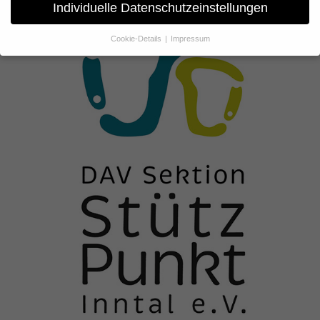
Individuelle Datenschutzeinstellungen
Cookie-Details
Impressum
Datenschutzeinstellungen
Wenn Sie unter 16 Jahre alt sind und Ihre Zustimmung zu
freiwilligen Diensten geben möchten, müssen Sie Ihre
Erziehungsberechtigten um Erlaubnis bitten.
Wir verwenden Cookies und andere Technologien auf unserer
Website. Einige von ihnen sind essenziell, während andere uns
helfen, diese Website und Ihre Erfahrung zu verbessern.
Personenbezogene Daten können verarbeitet werden (z. B. IP-
Adressen), z. B. für personalisierte Anzeigen und Inhalte oder
Anzeigen- und Inhaltsmessung.
Weitere Informationen über die
Verwendung Ihrer Daten finden Sie in unserer
Datenschutzerklärung
.
Hier finden Sie eine Übersicht über alle verwendeten Cookies. Sie
können Ihre Einwilligung zu ganzen Kategorien geben oder sich
weitere Informationen anzeigen lassen und so nur bestimmte
Cookies auswählen.
Alle akzeptieren
Speichern