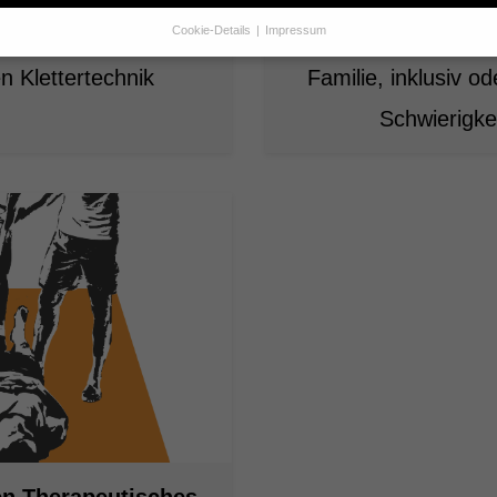
 Kraft ist nicht alles
Trainerstunden Kle
Cookie-Details
Impressum
Datenschutzeinstellungen
n Klettertechnik
Familie, inklusiv o
Sie unter 16 Jahre alt sind und Ihre Zustimmung zu freiwilligen Dienst
 möchten, müssen Sie Ihre Erziehungsberechtigten um Erlaubnis bitte
Schwierigke
erwenden Cookies und andere Technologien auf unserer Website. Eini
hnen sind essenziell, während andere uns helfen, diese Website und Ih
rung zu verbessern.
Personenbezogene Daten können verarbeitet wer
. IP-Adressen), z. B. für personalisierte Anzeigen und Inhalte oder Anze
nhaltsmessung.
Weitere Informationen über die Verwendung Ihrer Dat
n Sie in unserer
Datenschutzerklärung
.
finden Sie eine Übersicht über alle verwendeten Cookies. Sie können Ih
lligung zu ganzen Kategorien geben oder sich weitere Informationen
gen lassen und so nur bestimmte Cookies auswählen.
le akzeptieren
Speichern
r essenzielle Cookies akzeptieren
schutzeinstellungen
enziell (1)
en Therapeutisches