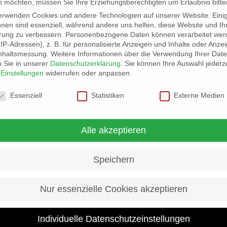
 möchten, müssen Sie Ihre Erziehungsberechtigten um Erlaubnis bitte
s 13 Jahre
erwenden Cookies und andere Technologien auf unserer Website. Eini
hnen sind essenziell, während andere uns helfen, diese Website und Ih
rung zu verbessern.
Personenbezogene Daten können verarbeitet wer
. IP-Adressen), z. B. für personalisierte Anzeigen und Inhalte oder Anze
nhaltsmessung.
Weitere Informationen über die Verwendung Ihrer Dat
n Sie in unserer
Datenschutzerklärung
.
Sie können Ihre Auswahl jederze
 individuelle Trainerstunde
r
Einstellungen
widerrufen oder anpassen.
schutzeinstellungen
Essenziell
Statistiken
Externe Medien
Alle akzeptieren
Speichern
Nur essenzielle Cookies akzeptieren
Individuelle Datenschutzeinstellungen