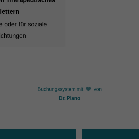
zielle Cookies ermöglichen grundlegende Funktionen und sind für die einwandfre
ion der Website erforderlich.
lettern
Cookie-Informationen anzeigen
e oder für soziale
tistiken (1)
richtungen
stik Cookies erfassen Informationen anonym. Diese Informationen helfen uns zu
ehen, wie unsere Besucher unsere Website nutzen.
Cookie-Informationen anzeigen
erne Medien (7)
te von Videoplattformen und Social-Media-Plattformen werden standardmäßig block
Cookies von externen Medien akzeptiert werden, bedarf der Zugriff auf diese Inha
r manuellen Einwilligung mehr.
Buchungssystem mit
von
Cookie-Informationen anzeigen
Dr. Plano
ered by Borlabs Cookie
Imp