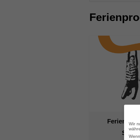
Ferienpr
Ferienklet
Wir n
währe
Stützp
Wenn 