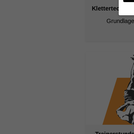
Klettertechnik:
Grundlage
Wenn 
geben
Wir v
von i
Erfah
(z. B
und I
finde
Hier 
Einwi
anzei
Al
Nu
Daten
Ess
Trainerstund