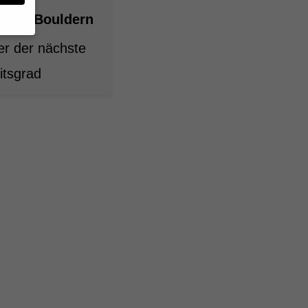
ttern/Bouldern
der der nächste
en
n.
itsgrad
ge
re
den
igen-
en
re
Zurück