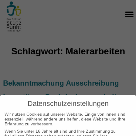
Zum
M
Inhalt
springen
Schlagwort: Malerarbeiten
Bekanntmachung Ausschreibung
Innentüren, Dachdeckungsarbeiten,
Datenschutzeinstellungen
Stahlbau- und Schlosserarbeiten,
Wir nutzen Cookies auf unserer Website. Einige von ihnen sind
essenziell, während andere uns helfen, diese Website und Ihre
Estricharbeiten, Malerarbeiten
Erfahrung zu verbessern.
Wenn Sie unter 16 Jahre alt sind und Ihre Zustimmung zu
freiwilligen Diensten geben möchten, müssen Sie Ihre