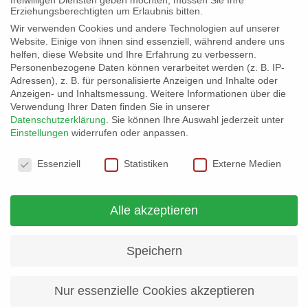
In Kürze startet die Ausschreibung nach VOB
Erziehungsberechtigten um Erlaubnis bitten.
für die Innentüren, Dachdeckungsarbeiten,
Wir verwenden Cookies und andere Technologien auf unserer
Website. Einige von ihnen sind essenziell, während andere uns
Stahlbau- und Schlosserarbeiten,
helfen, diese Website und Ihre Erfahrung zu verbessern.
Estricharbeiten, Malerarbeiten. Informationen
Personenbezogene Daten können verarbeitet werden (z. B. IP-
Adressen), z. B. für personalisierte Anzeigen und Inhalte oder
und Details finden interessierte Firmen hier:
Anzeigen- und Inhaltsmessung.
Weitere Informationen über die
Verwendung Ihrer Daten finden Sie in unserer
Kletterhalle Basislager – Ausschreibung 3.15-
Datenschutzerklärung
.
Sie können Ihre Auswahl jederzeit unter
3.19
Einstellungen
widerrufen oder anpassen.
Datenschutzeinstellungen
Weiterlesen...
Essenziell
Statistiken
Externe Medien
Alle akzeptieren
Speichern
Kontakt & Infos
Nur essenzielle Cookies akzeptieren