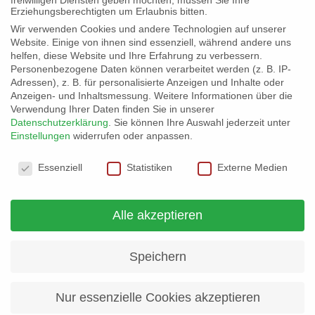
In Kürze startet die Ausschreibung nach VOB
Erziehungsberechtigten um Erlaubnis bitten.
für die Innentüren, Dachdeckungsarbeiten,
Wir verwenden Cookies und andere Technologien auf unserer
Website. Einige von ihnen sind essenziell, während andere uns
Stahlbau- und Schlosserarbeiten,
helfen, diese Website und Ihre Erfahrung zu verbessern.
Estricharbeiten, Malerarbeiten. Informationen
Personenbezogene Daten können verarbeitet werden (z. B. IP-
Adressen), z. B. für personalisierte Anzeigen und Inhalte oder
und Details finden interessierte Firmen hier:
Anzeigen- und Inhaltsmessung.
Weitere Informationen über die
Verwendung Ihrer Daten finden Sie in unserer
Kletterhalle Basislager – Ausschreibung 3.15-
Datenschutzerklärung
.
Sie können Ihre Auswahl jederzeit unter
3.19
Einstellungen
widerrufen oder anpassen.
Datenschutzeinstellungen
Weiterlesen...
Essenziell
Statistiken
Externe Medien
Alle akzeptieren
Speichern
Kontakt & Infos
Nur essenzielle Cookies akzeptieren