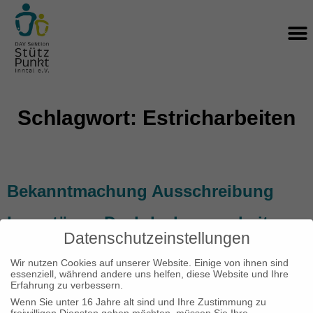
Zum
M
Inhalt
springen
Schlagwort: Estricharbeiten
Bekanntmachung Ausschreibung
Innentüren, Dachdeckungsarbeiten,
Datenschutzeinstellungen
Stahlbau- und Schlosserarbeiten,
Wir nutzen Cookies auf unserer Website. Einige von ihnen sind
essenziell, während andere uns helfen, diese Website und Ihre
Estricharbeiten, Malerarbeiten
Erfahrung zu verbessern.
Wenn Sie unter 16 Jahre alt sind und Ihre Zustimmung zu
freiwilligen Diensten geben möchten, müssen Sie Ihre