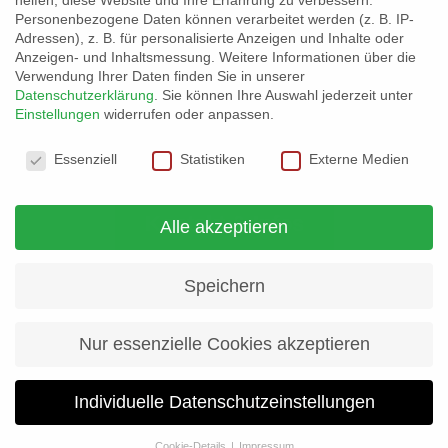
Kletterhalle Basislager – Ausschreibung
helfen, diese Website und Ihre Erfahrung zu verbessern.
Personenbezogene Daten können verarbeitet werden (z. B. IP-
Grundbauarbeiten
Adressen), z. B. für personalisierte Anzeigen und Inhalte oder
Anzeigen- und Inhaltsmessung.
Weitere Informationen über die
Weiterlesen...
Verwendung Ihrer Daten finden Sie in unserer
Datenschutzerklärung
.
Sie können Ihre Auswahl jederzeit unter
Einstellungen
widerrufen oder anpassen.
Datenschutzeinstellungen
Essenziell
Statistiken
Externe Medien
Kontakt & Infos
Alle akzeptieren
Speichern
Nur essenzielle Cookies akzeptieren
DAV Sektion Stützpunkt Inntal, Otto-Wels-
Individuelle Datenschutzeinstellungen
Straße 8, 83043 Bad Aibling
Cookie-Details
Impressum