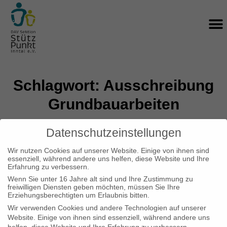
Zum
M
Inhalt
springen
Schlagwort: Ausschreibung
Grundbauarbeiten
Datenschutzeinstellungen
Wir nutzen Cookies auf unserer Website. Einige von ihnen sind
Ausschreibung Grundbauarbeiten
essenziell, während andere uns helfen, diese Website und Ihre
Erfahrung zu verbessern.
Wenn Sie unter 16 Jahre alt sind und Ihre Zustimmung zu
In Kürze startet die Ausschreibung nach VOB
freiwilligen Diensten geben möchten, müssen Sie Ihre
Erziehungsberechtigten um Erlaubnis bitten.
zu den Grundbauarbeiten. Informationen und
Wir verwenden Cookies und andere Technologien auf unserer
Details finden interessierte Firmen hier:
Website. Einige von ihnen sind essenziell, während andere uns