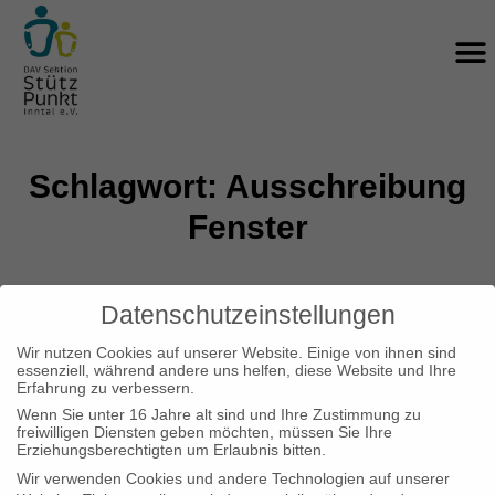
Zum
M
Inhalt
springen
Schlagwort: Ausschreibung
Fenster
Datenschutzeinstellungen
Bekanntmachung Ausschreibung
Wir nutzen Cookies auf unserer Website. Einige von ihnen sind
essenziell, während andere uns helfen, diese Website und Ihre
Fenster
Erfahrung zu verbessern.
Wenn Sie unter 16 Jahre alt sind und Ihre Zustimmung zu
freiwilligen Diensten geben möchten, müssen Sie Ihre
In Kürze startet die Ausschreibung nach VOB
Erziehungsberechtigten um Erlaubnis bitten.
zu den Fenstern, Fenstertüren und Außentüren.
Wir verwenden Cookies und andere Technologien auf unserer