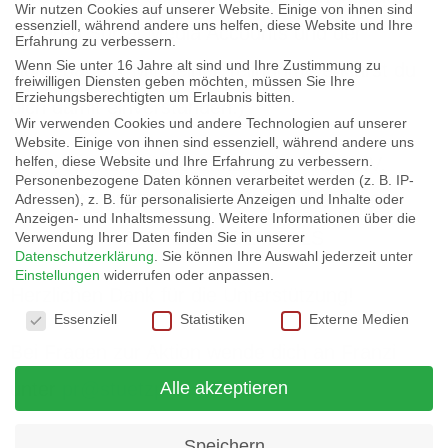
Wir nutzen Cookies auf unserer Website. Einige von ihnen sind
essenziell, während andere uns helfen, diese Website und Ihre
unseren Social Media Accounts und der
Erfahrung zu verbessern.
Wenn Sie unter 16 Jahre alt sind und Ihre Zustimmung zu
Homepage. ( Mit deiner Teilnahme erklärst du
freiwilligen Diensten geben möchten, müssen Sie Ihre
Erziehungsberechtigten um Erlaubnis bitten.
dich damit einverstanden.)
Wir verwenden Cookies und andere Technologien auf unserer
Website. Einige von ihnen sind essenziell, während andere uns
helfen, diese Website und Ihre Erfahrung zu verbessern.
Spendenkonto Stützpunkt Inntal e.V.
Personenbezogene Daten können verarbeitet werden (z. B. IP-
IBAN: DE70 4306 0967 8205 6517 02
Adressen), z. B. für personalisierte Anzeigen und Inhalte oder
Anzeigen- und Inhaltsmessung.
Weitere Informationen über die
BIC: GENODEM1GLS
Verwendung Ihrer Daten finden Sie in unserer
Datenschutzerklärung
.
Sie können Ihre Auswahl jederzeit unter
Einstellungen
widerrufen oder anpassen.
Herzlichen Dank für die Unterstützung!
Datenschutzeinstellungen
Essenziell
Statistiken
Externe Medien
Bei Fragen zur Aktion wende dich an Franzi
Alle akzeptieren
unter
pr@stuetzpunkt-inntal.de
Speichern