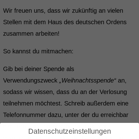
Wir freuen uns, dass wir zukünftig an vielen
Stellen mit dem Haus des deutschen Ordens
zusammen arbeiten!
So kannst du mitmachen:
Gib bei deiner Spende als
Verwendungszweck
„Weihnachtsspende“
an,
sodass wir wissen, dass du an der Verlosung
teilnehmen möchtest. Schreib außerdem eine
Telefonnummer dazu, unter der du erreichbar
bist. Pro 100€ erhältst du ein Los. Wir
Datenschutzeinstellungen
veröffentlichen den oder die Gewinner:in auf