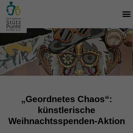
Zum
M
Inhalt
springen
„Geordnetes Chaos“:
künstlerische
Weihnachtsspenden-Aktion