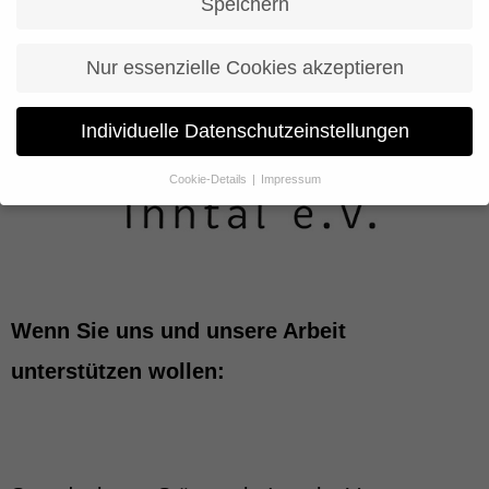
Speichern
Nur essenzielle Cookies akzeptieren
Individuelle Datenschutzeinstellungen
Cookie-Details
Impressum
Datenschutzeinstellungen
Wenn Sie unter 16 Jahre alt sind und Ihre Zustimmung zu
freiwilligen Diensten geben möchten, müssen Sie Ihre
Erziehungsberechtigten um Erlaubnis bitten.
Wir verwenden Cookies und andere Technologien auf unserer
Website. Einige von ihnen sind essenziell, während andere uns
Wenn Sie uns und unsere Arbeit
helfen, diese Website und Ihre Erfahrung zu verbessern.
Personenbezogene Daten können verarbeitet werden (z. B. IP-
unterstützen wollen:
Adressen), z. B. für personalisierte Anzeigen und Inhalte oder
Anzeigen- und Inhaltsmessung.
Weitere Informationen über die
Verwendung Ihrer Daten finden Sie in unserer
Datenschutzerklärung
.
Hier finden Sie eine Übersicht über alle verwendeten Cookies. Sie
können Ihre Einwilligung zu ganzen Kategorien geben oder sich