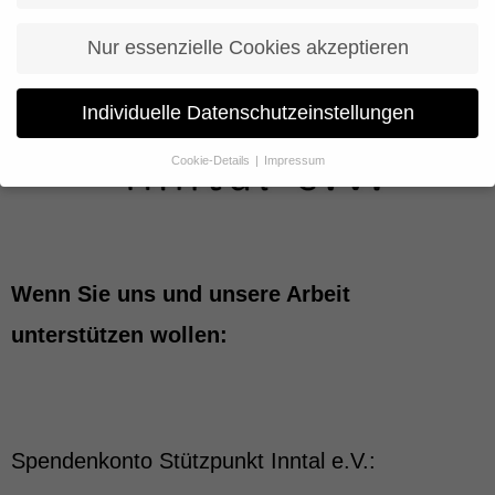
Nur essenzielle Cookies akzeptieren
Individuelle Datenschutzeinstellungen
Cookie-Details
Impressum
Datenschutzeinstellungen
Wenn Sie unter 16 Jahre alt sind und Ihre Zustimmung zu
freiwilligen Diensten geben möchten, müssen Sie Ihre
Erziehungsberechtigten um Erlaubnis bitten.
Wir verwenden Cookies und andere Technologien auf unserer
Wenn Sie uns und unsere Arbeit
Website. Einige von ihnen sind essenziell, während andere uns
helfen, diese Website und Ihre Erfahrung zu verbessern.
unterstützen wollen:
Personenbezogene Daten können verarbeitet werden (z. B. IP-
Adressen), z. B. für personalisierte Anzeigen und Inhalte oder
Anzeigen- und Inhaltsmessung.
Weitere Informationen über die
Verwendung Ihrer Daten finden Sie in unserer
Datenschutzerklärung
.
Hier finden Sie eine Übersicht über alle verwendeten Cookies. Sie
Spendenkonto Stützpunkt Inntal e.V.:
können Ihre Einwilligung zu ganzen Kategorien geben oder sich
weitere Informationen anzeigen lassen und so nur bestimmte