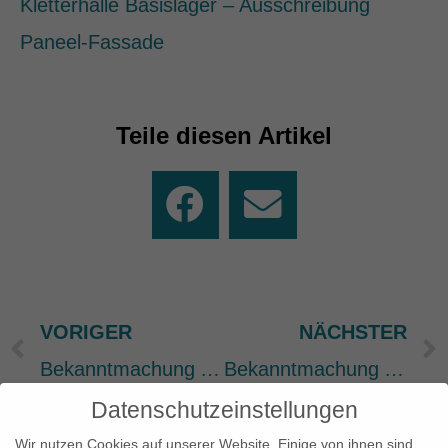
Kletterhalle Basislager – Ausschreibung
Paneel-Fassade
Teile diesen Artikel
VORIGER
NÄCHSTER
Prev
Bekanntmachung Ausschreibung Gerüstbauarbeiten
Bekanntmachung Ausschreibung Fassade – Wärmedämmverbundsystem – Putzarbeiten
Datenschutzeinstellungen
Wir nutzen Cookies auf unserer Website. Einige von ihnen sind