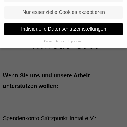
Nur essenzielle Cookies akzeptieren
Individuelle Datenschutzeinstellungen
Cookie-Details
Impressum
Datenschutzeinstellungen
Wenn Sie unter 16 Jahre alt sind und Ihre Zustimmung zu
freiwilligen Diensten geben möchten, müssen Sie Ihre
Erziehungsberechtigten um Erlaubnis bitten.
Wir verwenden Cookies und andere Technologien auf unserer
Wenn Sie uns und unsere Arbeit
Website. Einige von ihnen sind essenziell, während andere uns
helfen, diese Website und Ihre Erfahrung zu verbessern.
unterstützen wollen:
Personenbezogene Daten können verarbeitet werden (z. B. IP-
Adressen), z. B. für personalisierte Anzeigen und Inhalte oder
Anzeigen- und Inhaltsmessung.
Weitere Informationen über die
Verwendung Ihrer Daten finden Sie in unserer
Datenschutzerklärung
.
Hier finden Sie eine Übersicht über alle verwendeten Cookies. Sie
Spendenkonto Stützpunkt Inntal e.V.:
können Ihre Einwilligung zu ganzen Kategorien geben oder sich
weitere Informationen anzeigen lassen und so nur bestimmte