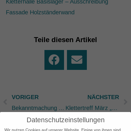
Kletterhalle Basislager – Ausschreibung
Fassade Holzständerwand
Teile diesen Artikel
VORIGER
NÄCHSTER
Prev
Bekanntmachung Ausschreibung Fassade – Wärmedämmverbundsystem – Putzarbeiten
Klettertreff März „Biber“
Datenschutzeinstellungen
Wir nutzen Cookies auf unserer Website. Einige von ihnen sind