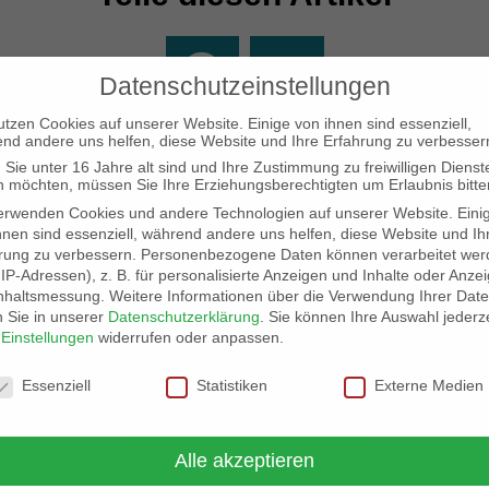
Datenschutzeinstellungen
utzen Cookies auf unserer Website. Einige von ihnen sind essenziell,
nd andere uns helfen, diese Website und Ihre Erfahrung zu verbesser
Sie unter 16 Jahre alt sind und Ihre Zustimmung zu freiwilligen Dienst
 möchten, müssen Sie Ihre Erziehungsberechtigten um Erlaubnis bitte
erwenden Cookies und andere Technologien auf unserer Website. Eini
hnen sind essenziell, während andere uns helfen, diese Website und Ih
dbauarbeiten
rung zu verbessern.
Personenbezogene Daten können verarbeitet wer
. IP-Adressen), z. B. für personalisierte Anzeigen und Inhalte oder Anze
nhaltsmessung.
Weitere Informationen über die Verwendung Ihrer Dat
n Sie in unserer
Datenschutzerklärung
.
Sie können Ihre Auswahl jederze
r
Einstellungen
widerrufen oder anpassen.
schutzeinstellungen
Essenziell
Statistiken
Externe Medien
Kontakt & Infos
Alle akzeptieren