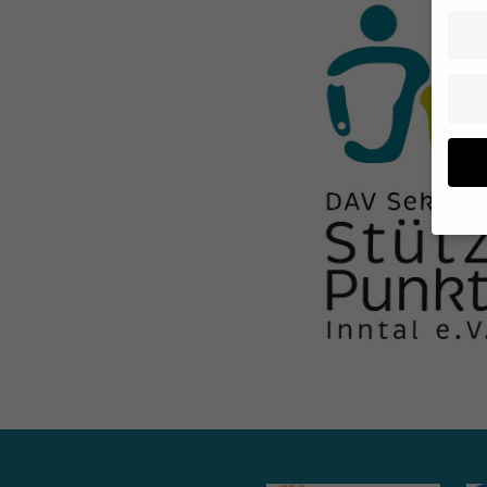
Wenn 
geben
Wir v
von i
Erfah
(z. B
und I
finde
Hier 
Einwi
anzei