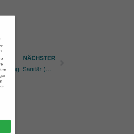
n.
en
n.
NÄCHSTER
Nächster
ge
re
Ausschreibung Heizung, Lüftung, Sanitär (HLS)
den
igen-
en
it